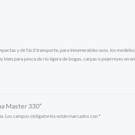
actas y de fácil transporte, para innumerables usos. los modelos c
 bien para pesca de río ligera de bogas, carpas o pejerreyes en em
ma Master 330”
a.
Los campos obligatorios están marcados con
*