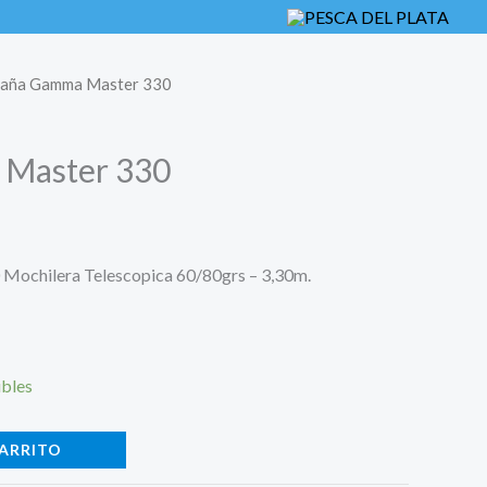
Caña Gamma Master 330
Master 330
ochilera Telescopica 60/80grs – 3,30m.
ibles
CARRITO