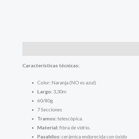
Descripción
Valoraciones (0)
Características técnicas:
Color: Naranja (NO es azul)
Largo:
3,30m
60/80g
7 Secciones
Tramos:
telescópica.
Material:
fibra de vidrio.
Pasahilos:
cerámica endurecida con óxido