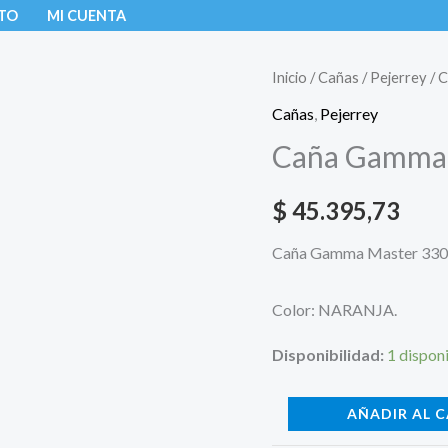
TO
MI CUENTA
Caña
Inicio
/
Cañas
/
Pejerrey
/ 
Gamma
Cañas
,
Pejerrey
Master
Caña Gamma 
330
cantidad
$
45.395,73
Caña Gamma Master 330 M
Color: NARANJA.
Disponibilidad:
1 dispon
AÑADIR AL 