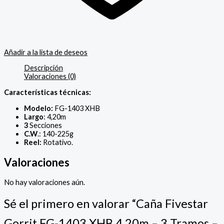
Añadir a la lista de deseos
Descripción
Valoraciones (0)
Características técnicas:
Modelo:
FG-1403 XHB
Largo
: 4,20m
3
Secciones
C.W
.: 140-225g
Reel:
Rotativo.
Valoraciones
No hay valoraciones aún.
Sé el primero en valorar “Caña Fivestar
Gorrit FG-1403 XHB 4,20m – 3 Tramos –