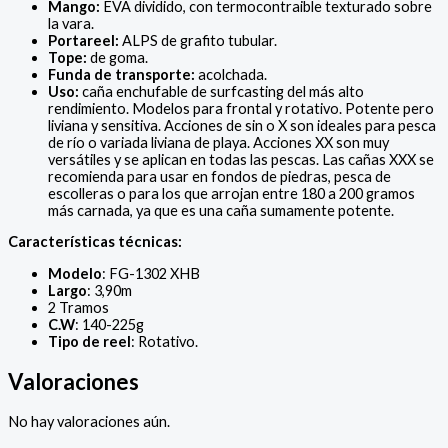
Mango:
EVA dividido, con termocontraible texturado sobre
la vara.
Portareel:
ALPS de grafito tubular.
Tope:
de goma.
Funda de transporte:
acolchada.
Uso:
caña enchufable de surfcasting del más alto
rendimiento. Modelos para frontal y rotativo. Potente pero
liviana y sensitiva. Acciones de sin o X son ideales para pesca
de río o variada liviana de playa. Acciones XX son muy
versátiles y se aplican en todas las pescas. Las cañas XXX se
recomienda para usar en fondos de piedras, pesca de
escolleras o para los que arrojan entre 180 a 200 gramos
más carnada, ya que es una caña sumamente potente.
Características técnicas:
Modelo
: FG-1302 XHB
Largo
: 3,90m
2 Tramos
C.W
: 140-225g
Tipo de reel
: Rotativo.
Valoraciones
No hay valoraciones aún.