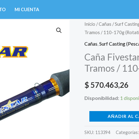
TO
MI CUENTA
Caña
Inicio
/
Cañas
/
Surf Castin
Tramos / 110-170g (Rotat
Fivestar
FG-
Cañas
,
Surf Casting (Pesc
1503
Caña Fivesta
HB
Tramos / 110
4,50m
-
$
570.463,26
3
Tramos
Disponibilidad:
1 dispon
/
110-
AÑADIR AL 
170g
(Rotativo)
SKU:
113394
Categorías