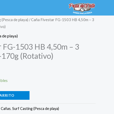
g (Pesca de playa)
/ Caña Fivestar FG-1503 HB 4,50m – 3
ivo)
a de playa)
r FG-1503 HB 4,50m – 3
-170g (Rotativo)
ibles
CARRITO
:
Cañas
,
Surf Casting (Pesca de playa)