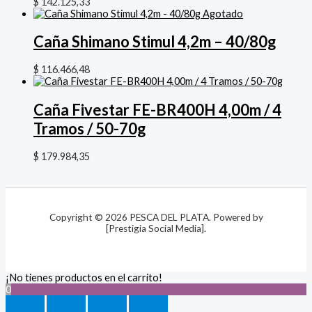
$
142.125,33
Agotado
Caña Shimano Stimul 4,2m – 40/80g
$
116.466,48
Caña Fivestar FE-BR400H 4,00m / 4
Tramos / 50-70g
$
179.984,35
Copyright © 2026 PESCA DEL PLATA. Powered by
[Prestigia Social Media].
¡No tienes productos en el carrito!
0