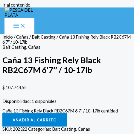
Ir al contenido
Inicio
/
Cañas
/
Bait Casting
/ Caña 13 Fishing Rely Black RB2C67M
6’7″ / 10-17lb
Bait Casting
,
Cañas
Caña 13 Fishing Rely Black
RB2C67M 6’7″ / 10-17lb
$
107.744,55
Disponibilidad:
1 disponibles
Caña 13 Fishing Rely Black RB2C67M 6’7″ / 10-17lb cantidad
AÑADIR AL CARRITO
SKU:
202322
Categorías:
Bait Casting
,
Cañas