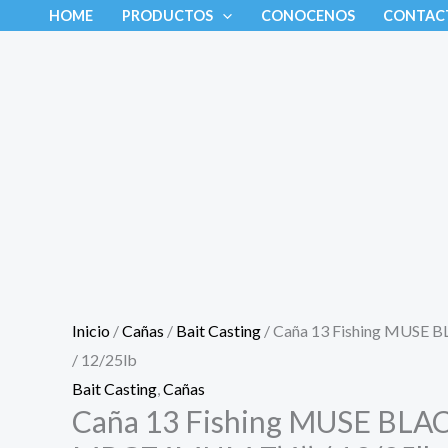
Ir
Caña
HOME
PRODUCTOS
CONOCENOS
CONTAC
al
13
contenido
Fishing
MUSE
BLACK
MBC76MHM
7’6’’
/
12/25lb
cantidad
Inicio
/
Cañas
/
Bait Casting
/ Caña 13 Fishing MUSE
/ 12/25lb
Bait Casting
,
Cañas
Caña 13 Fishing MUSE BLA