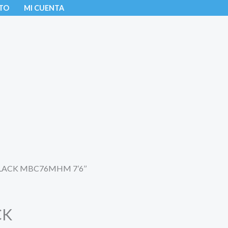
TO
MI CUENTA
 BLACK MBC76MHM 7’6’’
CK