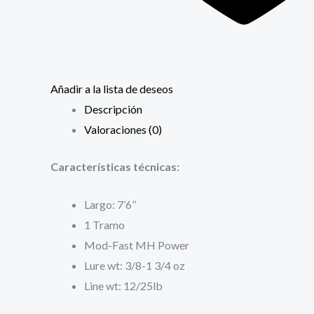
Añadir a la lista de deseos
Descripción
Valoraciones (0)
Características técnicas:
Largo: 7’6’’
1 Tramo
Mod-Fast MH Power
Lure wt: 3/8-1 3/4 oz
Line wt: 12/25lb