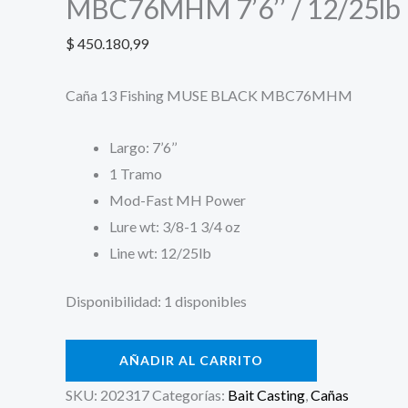
MBC76MHM 7’6’’ / 12/25lb
$
450.180,99
Caña 13 Fishing MUSE BLACK MBC76MHM
Largo: 7’6’’
1 Tramo
Mod-Fast MH Power
Lure wt: 3/8-1 3/4 oz
Line wt: 12/25lb
Disponibilidad:
1 disponibles
AÑADIR AL CARRITO
SKU:
202317
Categorías:
Bait Casting
,
Cañas