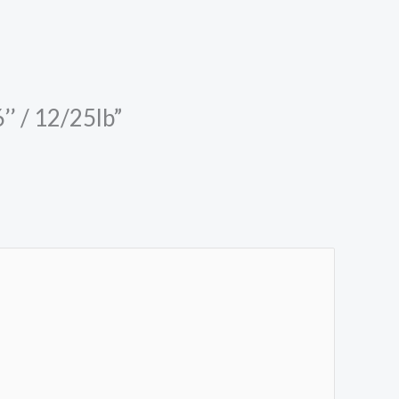
’ / 12/25lb”