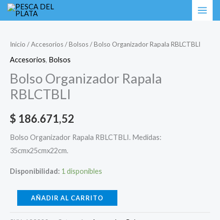
Ir
Bolso
al
Organizador
contenido
Rapala
Inicio
/
Accesorios
/
Bolsos
/ Bolso Organizador Rapala RBLCTBLI
RBLCTBLI
Accesorios
,
Bolsos
cantidad
Bolso Organizador Rapala
RBLCTBLI
$
186.671,52
Bolso Organizador Rapala RBLCTBLI. Medidas:
35cmx25cmx22cm.
Disponibilidad:
1 disponibles
AÑADIR AL CARRITO