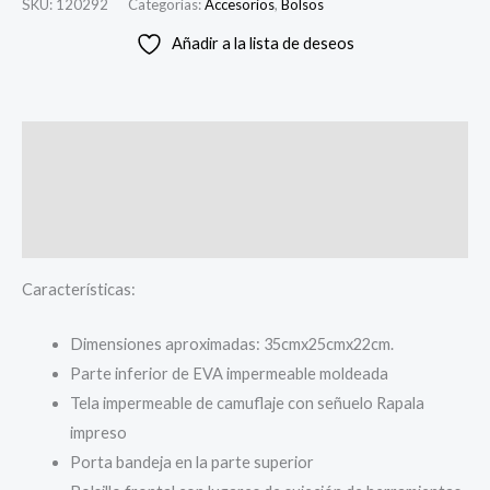
SKU:
120292
Categorías:
Accesorios
,
Bolsos
Añadir a la lista de deseos
Descripción
Información adicional
Valoraciones (0)
Características:
Dimensiones aproximadas: 35cmx25cmx22cm.
Parte inferior de EVA impermeable moldeada
Tela impermeable de camuflaje con señuelo Rapala
impreso
Porta bandeja en la parte superior