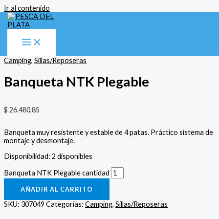
Ir al contenido
Inicio
/
Camping
/
Sillas/Reposeras
/ Banqueta NTK Plegable
Camping
,
Sillas/Reposeras
Banqueta NTK Plegable
$
26.480,85
Banqueta muy resistente y estable de 4 patas. Práctico sistema de
montaje y desmontaje.
Disponibilidad:
2 disponibles
Banqueta NTK Plegable cantidad
AÑADIR AL CARRITO
SKU:
307049
Categorías:
Camping
,
Sillas/Reposeras